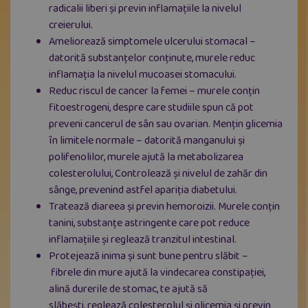
radicalii liberi și previn inflamațiile la nivelul
creierului.
Ameliorează simptomele ulcerului stomacal –
datorită substanțelor conținute, murele reduc
inflamația la nivelul mucoasei stomacului.
Reduc riscul de cancer la femei – murele conțin
fitoestrogeni, despre care studiile spun că pot
preveni cancerul de sân sau ovarian. Mențin glicemia
în limitele normale – datorită manganului și
polifenolilor, murele ajută la metabolizarea
colesterolului, Controlează și nivelul de zahăr din
sânge, prevenind astfel apariția diabetului.
Tratează diareea și previn hemoroizii. Murele conțin
tanini, substanțe astringente care pot reduce
inflamațiile și reglează tranzitul intestinal.
Protejează inima și sunt bune pentru slăbit –
fibrele din mure ajută la vindecarea constipației,
alină durerile de stomac, te ajută să
slăbești, reglează colesterolul și glicemia și previn