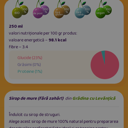
250 ml
valori nutriționale per 100 gr produs:
valoare energetică –
98.1 kcal
fibre – 3.4
Glucide
(
23
%)
Grăsimi
(
0
%)
Proteine
(
1
%)
Sirop de mure (fără zahăr!)
din
Grădina cu Levănțică
Îndulcit cu sirop de struguri.
Alege acest sirop de mure 100% natural pentru prepararea