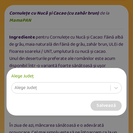
Cornulețe cu Nucă și Cacao (cu zahăr brun)
de la
MamaPAN
Ingrediente
pentru Cornulețe cu Nucă și Cacao: făină albă
de grâu, maia naturală din făină de grâu, zahăr brun, ULEi de
floarea soarelui / UNT, umplutură cu nucă și cacao.
Unul din deserturile preferate ale românilor este acum
disponibil într-o variantă foarte sănătoasă și ușor
digerabilă, grație maialei și folosirii zahărului brun în loc de
Alege Județ
cel alb. Gustul untos al cornulețelor este întregit de
umplutura cu aromă puternică, din amestec de nucă și
Alege Județ
cacao.
Atenție! Deoarece folosim nucă autentică, pe care o
Salvează
alegem manual, produsul poate conține coji de nucă.
În ziua de azi, mâncarea sănătoasă e o adevărată
provocare. Cel mai simplu este să ne întoarcem ca la un