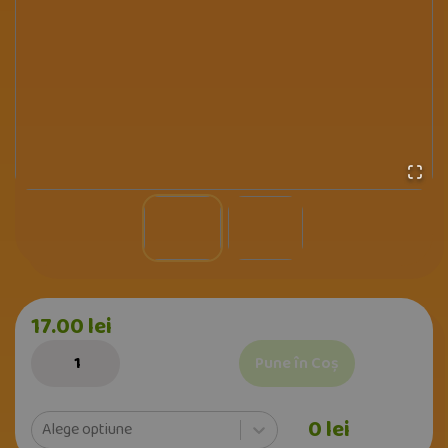
17.00
lei
Pune în Coș
0
lei
Alege optiune