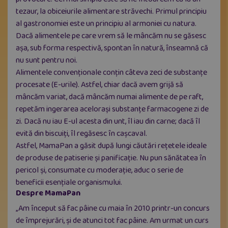
tezaur, la obiceiurile alimentare străvechi. Primul principiu
al gastronomiei este un principiu al armoniei cu natura.
Dacă alimentele pe care vrem să le mâncăm nu se găsesc
aşa, sub forma respectivă, spontan în natură, înseamnă că
nu sunt pentru noi.
Alimentele convenționale conțin câteva zeci de substanțe
procesate (E-urile). Astfel, chiar dacă avem grijă să
mâncăm variat, dacă mâncăm numai alimente de pe raft,
repetăm ingerarea acelorași substanțe farmacogene zi de
zi. Dacă nu iau E-ul acesta din unt, îl iau din carne; dacă îl
evită din biscuiți, îl regăsesc în cașcaval.
Astfel, MamaPan a găsit după lungi căutări rețetele ideale
de produse de patiserie și panificație. Nu pun sănătatea în
pericol și, consumate cu moderație, aduc o serie de
beneficii esențiale organismului.
Despre MamaPan
„Am început să fac pâine cu maia în 2010 printr-un concurs
de împrejurări, şi de atunci tot fac pâine. Am urmat un curs