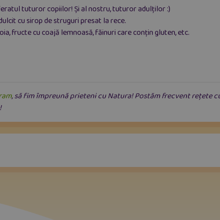
ul tuturor copiilor! Și al nostru, tuturor adulților :)
lcit cu sirop de struguri presat la rece.
ia, fructe cu coajă lemnoasă, făinuri care conțin gluten, etc.
gram
, să fim împreună prieteni cu Natura! Postăm frecvent rețete cu
!