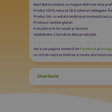
Noul Baton umplut cu magiun dePrune este preferat
Produs 100% natural, fără zaharuri adăugate. Îndu
Produs într-o unitate unde se procesează nuci, so
Produsul conține gluten.
A se păstra la loc uscat și răcoros.
Valabilitate: 2 luni de la data producției.
Hai și pe pagina noastră de
Facebook
și
Insta
un stil de viață echilibrat și multe alte surprize
Distribuie