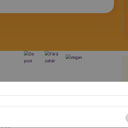
ozia
struguri, magiun de prune, pastă de curmale, făină integrală de
grâu s
e iod.