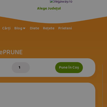
Alege Județul
Cărți
Blog
Diete
Rețete
Prieteni
dePRUNE
Pune în Coș