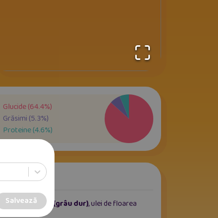
Glucide
(
64.4
%)
Grăsimi
(
5.3
%)
Proteine
(
4.6
%)
Salvează
pelta
,
semolină (grâu dur)
, ulei de floarea