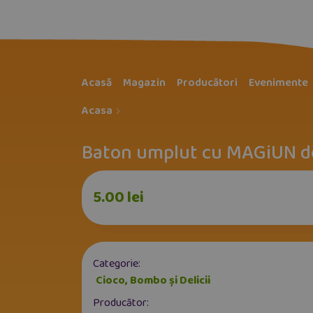
Acasă
Magazin
Producători
Evenimente
Acasa
Baton umplut cu MAGiUN 
5.00
lei
Categorie:
Cioco, Bombo și Delicii
Producător: