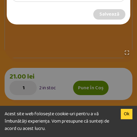
Salvează
21.00
lei
2
in stoc
Pune în Coș
Acest site web folosește cookie-uri pentru a vă
Ok
Categorie:
îmbunătăți experiența. Vom presupune că sunteți de
Cosmetice Naturale
acord cu acest lucru.
Producător: