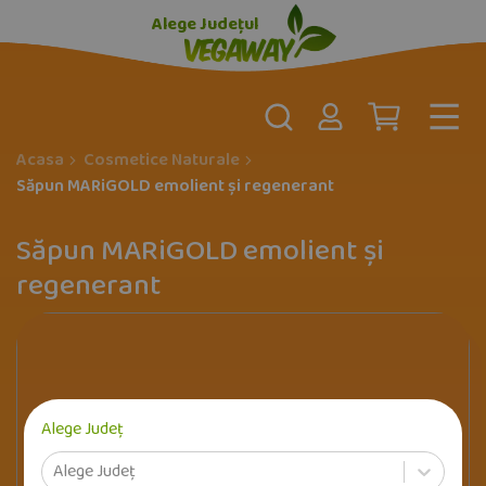
Alege Județul
Acasa
Cosmetice Naturale
Săpun MARiGOLD emolient și regenerant
Săpun MARiGOLD emolient și
regenerant
Alege Județ
Alege Județ