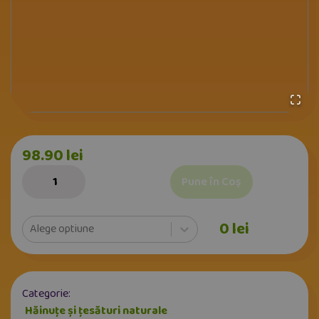
98.90
lei
Pune în Coș
0
lei
Alege optiune
Categorie:
Hăinuțe și țesături naturale