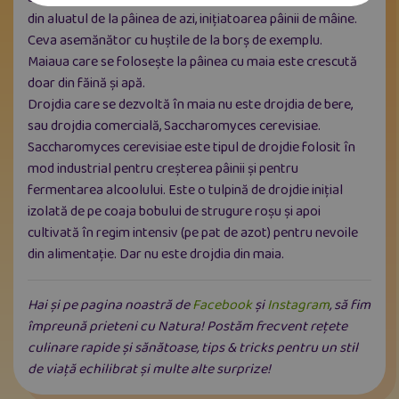
din aluatul de la pâinea de azi, iniţiatoarea pâinii de mâine.
Ceva asemănător cu huştile de la borş de exemplu.
Maiaua care se foloseşte la pâinea cu maia este crescută
doar din făină şi apă.
Drojdia care se dezvoltă în maia nu este drojdia de bere,
sau drojdia comercială, Saccharomyces cerevisiae.
Saccharomyces cerevisiae este tipul de drojdie folosit în
mod industrial pentru creşterea pâinii şi pentru
fermentarea alcoolului. Este o tulpină de drojdie iniţial
izolată de pe coaja bobului de strugure roşu şi apoi
cultivată în regim intensiv (pe pat de azot) pentru nevoile
din alimentaţie. Dar nu este drojdia din maia.
Hai și pe pagina noastră de
Facebook
și
Instagram
, să fim
împreună prieteni cu Natura! Postăm frecvent rețete
culinare rapide și sănătoase, tips & tricks pentru un stil
de viață echilibrat și multe alte surprize!