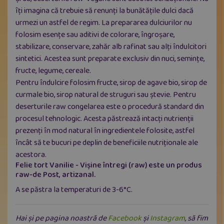
îți imagina că trebuie să renunți la bunătățile dulci dacă
urmezi un astfel de regim. La prepararea dulciurilor nu
folosim esențe sau aditivi de colorare, îngroșare,
stabilizare, conservare, zahăr alb rafinat sau alți îndulcitori
sintetici. Acestea sunt preparate exclusiv din nuci, semințe,
fructe, legume, cereale.
Pentru îndulcire folosim fructe, sirop de agave bio, sirop de
curmale bio, sirop natural de struguri sau ștevie. Pentru
deserturile raw congelarea este o procedură standard din
procesul tehnologic. Acesta păstrează intacți nutrienții
prezenți în mod natural în ingredientele folosite, astfel
încât să te bucuri pe deplin de beneficiile nutriționale ale
acestora.
Felie tort Vanilie - Vişine întregi (raw) este un produs
raw-de Post, artizanal.
A se păstra la temperaturi de 3-6°C.
Hai și pe pagina noastră de
Facebook
și
Instagram
, să fim