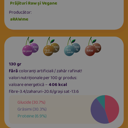
Prăjituri Raw și Vegane
Producător:
aRAWme
130 gr
fără
coloranți artificiali / zahăr rafinat!
valori nutriționale per 100 gr produs:
valoare energetică –
406 kcal
fibre-3.4/zaharuri-20.6/grași sat-13.6
Glucide
(
30.7
%)
Grăsimi
(
30.3
%)
Proteine
(
6.9
%)