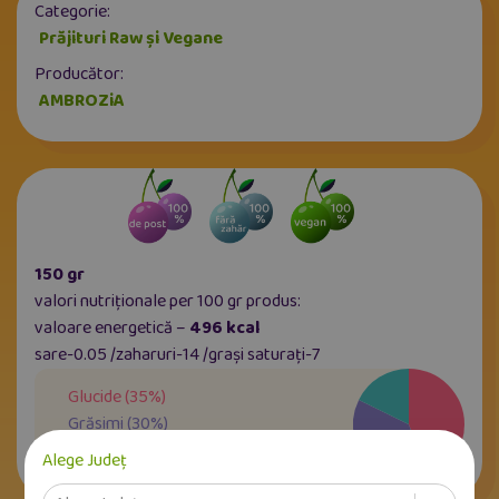
Categorie:
Prăjituri Raw și Vegane
Producător:
AMBROZiA
150 gr
valori nutriționale per 100 gr produs:
valoare energetică –
496 kcal
sare-0.05 /zaharuri-14 /grași saturați-7
Glucide
(
35
%)
Grăsimi
(
30
%)
Proteine
(
14
%)
Alege Județ