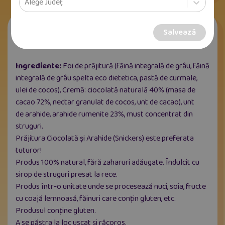
Alege Județ
Prăjitura Ciocolată și Arahide (Snickers)
de la
Salvează
Ambrozia
Ingrediente:
Foi de prăjitură (făină integrală de grâu, făină
integrală de grâu spelta eco dietetica, pastă de curmale,
ulei de cocos), Cremă: ciocolată naturală 40% (masa de
cacao 72%, nectar granulat de cocos, unt de cacao), unt
de arahide, arahide rumenite 23%, must concentrat din
struguri.
Prăjitura Ciocolată și Arahide (Snickers) este preferata
tuturor!
Produs 100% natural, fără zaharuri adăugate. Îndulcit cu
sirop de struguri presat la rece.
Produs într-o unitate unde se procesează nuci, soia, fructe
cu coajă lemnoasă, făinuri care conțin gluten, etc.
Produsul conține gluten.
A se păstra la loc uscat și răcoros.