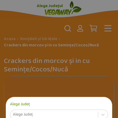
Alege Județul
Acasa
Ronțăieli și Sărățele
Crackers din morcov și in cu Semințe/Cocos/Nucă
Crackers din morcov și in cu
Semințe/Cocos/Nucă
Alege Județ
Alege Județ