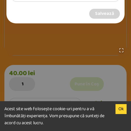
Salvează
40.00
lei
Pune în Coș
0
lei
Alege optiune
Acest site web folosește cookie-uri pentru a vă
Ok
îmbunătăți experiența. Vom presupune că sunteți de
acord cu acest lucru.
Categorie: