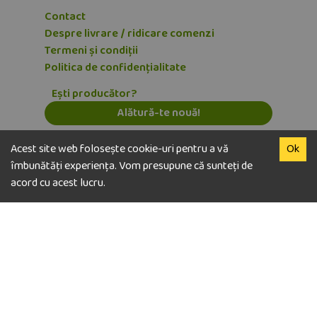
Contact
Despre livrare / ridicare comenzi
Termeni și condiții
Politica de confidențialitate
Ești producător?
Alătură-te nouă!
Abonează-te la newsletter
Acest site web folosește cookie-uri pentru a vă
Ok
E-mail
îmbunătăți experiența. Vom presupune că sunteți de
acord cu acest lucru.
Dezabonează-te
© copyright Vegaway