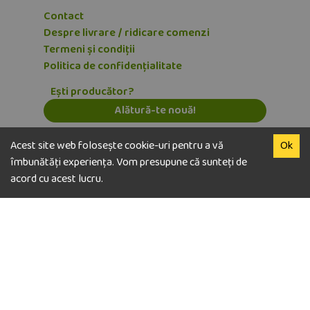
Contact
Despre livrare / ridicare comenzi
Termeni și condiții
Politica de confidențialitate
Ești producător?
Alătură-te nouă!
Abonează-te la newsletter
Acest site web folosește cookie-uri pentru a vă
Ok
E-mail
îmbunătăți experiența. Vom presupune că sunteți de
acord cu acest lucru.
Dezabonează-te
© copyright Vegaway