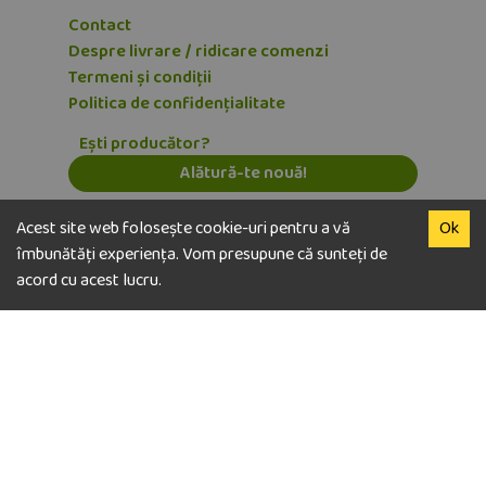
Contact
Despre livrare / ridicare comenzi
Termeni și condiții
Politica de confidențialitate
Ești producător?
Alătură-te nouă!
Abonează-te la newsletter
Acest site web folosește cookie-uri pentru a vă
Ok
E-mail
îmbunătăți experiența. Vom presupune că sunteți de
acord cu acest lucru.
Dezabonează-te
© copyright Vegaway