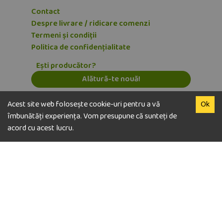
Contact
Despre livrare / ridicare comenzi
Termeni și condiții
Politica de confidențialitate
Ești producător?
Alătură-te nouă!
Abonează-te la newsletter
Acest site web folosește cookie-uri pentru a vă
Ok
E-mail
îmbunătăți experiența. Vom presupune că sunteți de
acord cu acest lucru.
Dezabonează-te
© copyright Vegaway