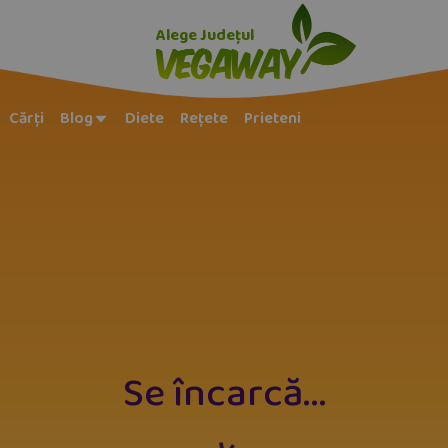
Alege Județul
Cărți
Blog
Diete
Rețete
Prieteni
Se încarcă
...