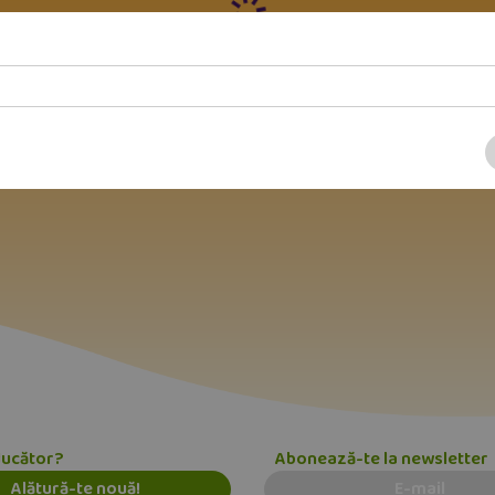
ducător?
Abonează-te la newsletter
Alătură-te nouă!
E-mail