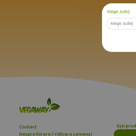
Alege Județ
Alege Județ
Ești pro
Contact
Despre livrare / ridicare comenzi