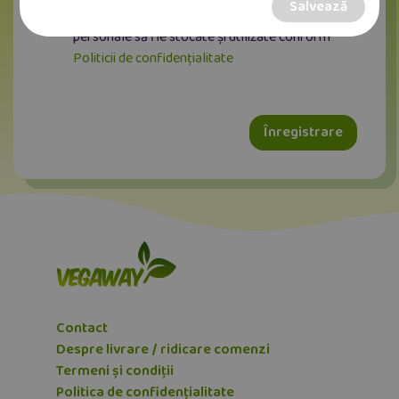
Salvează
site-ului web și sunt de acord ca datele mele
personale să fie stocate și utilizate conform
Politicii de confidențialitate
Înregistrare
Contact
Despre livrare / ridicare comenzi
Termeni și condiții
Politica de confidențialitate