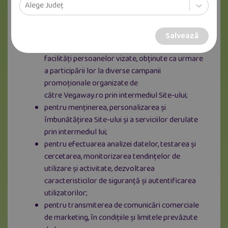
cazuri exemplificativ enumerate:
Alege Județ
pentru administrarea Site-ului;
în situațiile în care această comunicare ar fi
Salvează
necesară pentru atribuirea de premii sau alte
facilități persoanelor vizate, obținute ca urmare
a participării lor la diverse campanii
promoționale organizate de
către Vegaway.ro prin intermediul Site-ului;
pentru menținerea, personalizarea și
îmbunătățirea Site-ului și a serviciilor derulate
prin intermediul lui;
pentru efectuarea analizei datelor, testarea și
cercetarea, monitorizarea tendințelor de
utilizare și activitate, dezvoltarea
caracteristicilor de siguranță și autentificarea
utilizatorilor;
pentru transmiterea de comunicări comerciale
de marketing, în condițiile și limitele prevăzute