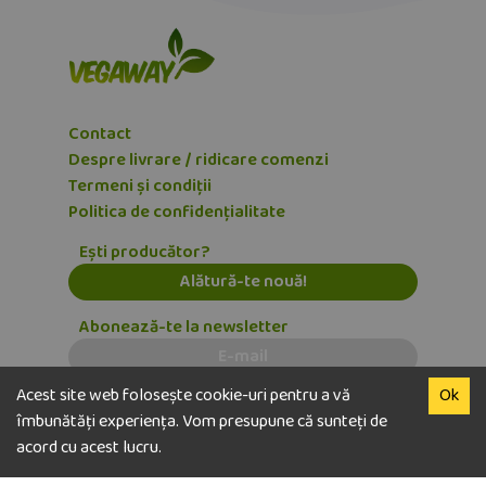
Contact
Despre livrare / ridicare comenzi
Termeni și condiții
Politica de confidențialitate
Ești producător?
Alătură-te nouă!
Abonează-te la newsletter
E-mail
Acest site web folosește cookie-uri pentru a vă
Ok
Dezabonează-te
îmbunătăți experiența. Vom presupune că sunteți de
acord cu acest lucru.