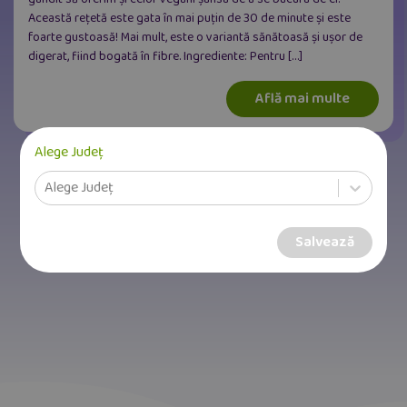
Această rețetă este gata în mai puțin de 30 de minute și este
foarte gustoasă! Mai mult, este o variantă sănătoasă și ușor de
digerat, fiind bogată în fibre. Ingrediente: Pentru […]
Află mai multe
Alege Județ
Alege Județ
1
Salvează