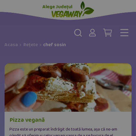
Alege Județul
Acasa
Rețete
chef sosin
Pizza vegană
Pizza este un preparat îndrăgit de toată lumea, așa că ne-am
gândit să oferim și celor vegani șansa de a se bucura de el.