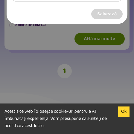
foarte simplă, gustoasă și versatilă, deoarece puteți opta pentru
orice toppinguri vă plac. Bonus, se prepară extrem de rapid, în
Salvează
numai câteva minute! Ingrediente:– 50 g făina albă– 25 g ovăz– 15
g semințe de chia […]
Află mai multe
1
Acest site web folosește cookie-uri pentru a vă
Ok
îmbunătăți experiența. Vom presupune că sunteți de
acord cu acest lucru.