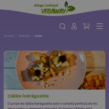
Alege Județul
Acasa
Rețete
soia
Clătite îndrăgostite
O porție de clătite îndrăgostite este o variantă perfectă de mic
dejun pentru o dimineață relaxantă de duminică.Rețeta este