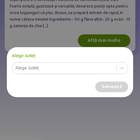
foarte simplă, gustoasă și versatilă, deoarece puteți opta pentru
orice toppinguri vă plac. Bonus, se prepară extrem de rapid, în
numai câteva minute! Ingrediente:– 50 g făina albă– 25 g ovăz– 15
g semințe de chia […]
Află mai multe
Alege Județ
Alege Județ
1
Salvează