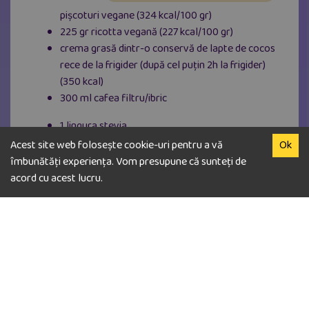
pișcoturi vegane (324 kcal/100 gr)
225 gr ricotta vegană (227 kcal/100 gr)
crema grasă dintr-o conservă de lapte de cocos
rece de la frigider (după cel puțin 2h la frigider)
(350 kcal)
300 ml cafea filtru/ibric
1 lingura stevia
1 lingura cacao (15 kcal)
Acest site web folosește cookie-uri pentru a vă
Ok
îmbunătăți experiența. Vom presupune că sunteți de
Pentru început, vom prepara o cafea tare la ibric sau
acord cu acest lucru.
la filtru, în care putem adăuga putina stevia lichidă
după gust, apoi o vom lăsa să se răcească.
Pregătim un vas cu pereți înalți în care vom monta
tiramisu.
Pentru cremă vom mixa ricotta împreuna cu crema
de cocos, ambele reci de la frigider și stevia la mixer
până ce își cresc volumul.